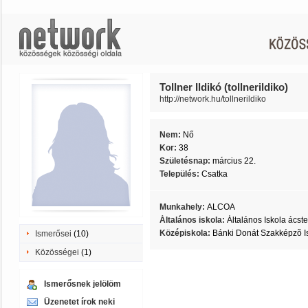
Tollner Ildikó (tollnerildiko)
http://network.hu/tollnerildiko
Nem:
Nő
Kor:
38
Születésnap:
március 22.
Település:
Csatka
Munkahely:
ALCOA
Általános iskola:
Általános Iskola ácst
Középiskola:
Bánki Donát Szakképzõ Is
Ismerősei
(10)
Közösségei
(1)
Ismerősnek jelölöm
Üzenetet írok neki