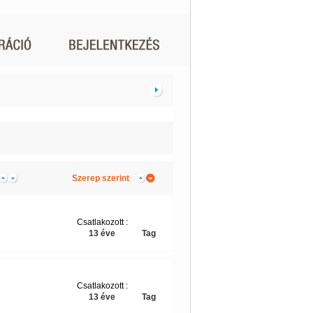
Szerep szerint
Csatlakozott :
13 éve
Tag
Csatlakozott :
13 éve
Tag