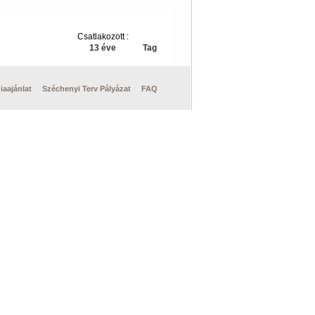
Csatlakozott :
13 éve
Tag
iaajánlat
Széchenyi Terv Pályázat
FAQ