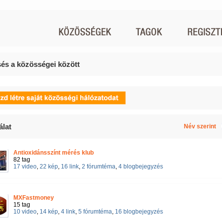
és a közösségei között
álat
Név szerint
Antioxidánsszínt mérés klub
82 tag
17 video
,
22 kép
,
16 link
,
2 fórumtéma
,
4 blogbejegyzés
MXFastmoney
15 tag
10 video
,
14 kép
,
4 link
,
5 fórumtéma
,
16 blogbejegyzés