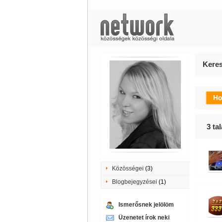
Keres
3
tal
Közösségei
(3)
Blogbejegyzései
(1)
Ismerősnek jelölöm
Üzenetet írok neki