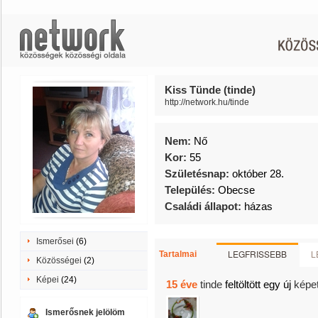
Kiss Tünde (tinde)
http://network.hu/tinde
Nem:
Nő
Kor:
55
Születésnap:
október 28.
Település:
Obecse
Családi állapot:
házas
Ismerősei
(6)
LEGFRISSEBB
L
Tartalmai
Közösségei
(2)
Képei
(24)
15 éve
tinde
feltöltött egy új
képe
Ismerősnek jelölöm