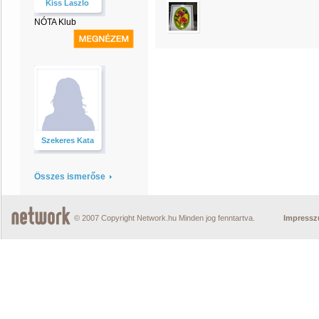
Kiss Laszlo
NÓTA Klub
Szekeres Kata
Összes ismerőse
© 2007 Copyright Network.hu Minden jog fenntartva.
Impress