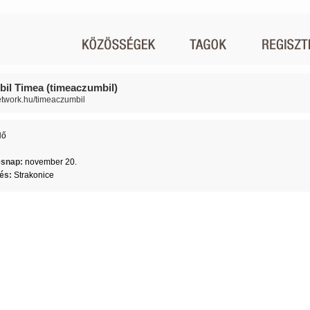
il Timea (timeaczumbil)
network.hu/timeaczumbil
Nő
3
ésnap:
november 20.
lés:
Strakonice