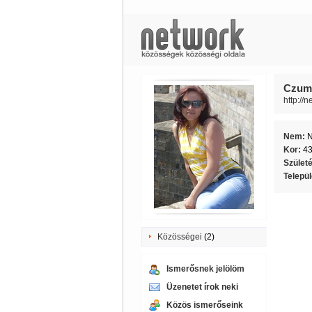
Czumb
http://
Nem:
Kor:
4
Szület
Telepü
Közösségei
(2)
Ismerősnek jelölöm
Üzenetet írok neki
Közös ismerőseink