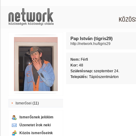
Pap István (tigris29)
http://network.hu/tigris29
Nem:
Férfi
Kor:
48
Születésnap:
szeptember 24.
Település:
Tápiószentmárton
Ismerősei
(11)
Ismerősnek jelölöm
Üzenetet írok neki
Közös ismerőseink