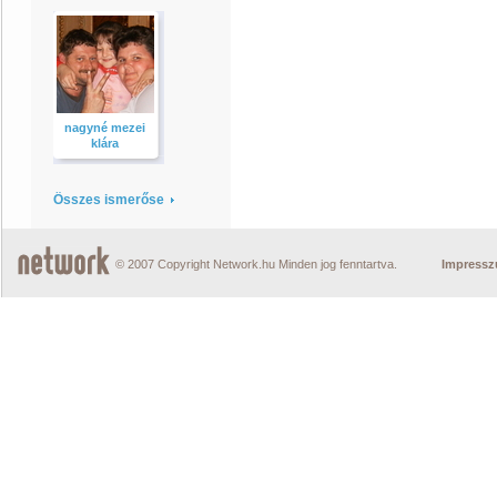
nagyné mezei
klára
Összes ismerőse
© 2007 Copyright Network.hu Minden jog fenntartva.
Impress