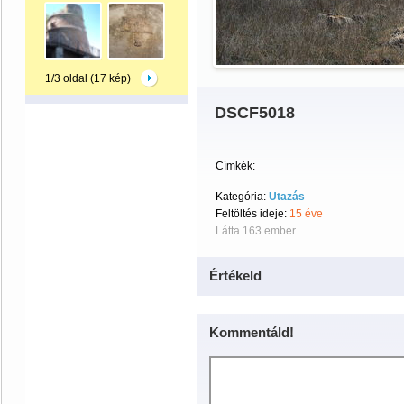
1/3 oldal (17 kép)
DSCF5018
Címkék:
Kategória:
Utazás
Feltöltés ideje:
15 éve
Látta 163 ember.
Értékeld
Kommentáld!