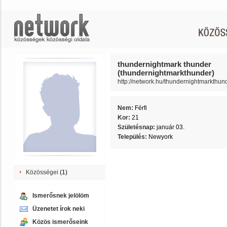
thundernightmark thunder
(thundernightmarkthunder)
http://network.hu/thundernightmarkthun
Nem:
Férfi
Kor:
21
Születésnap:
január 03.
Település:
Newyork
Közösségei
(1)
Ismerősnek jelölöm
Üzenetet írok neki
Közös ismerőseink