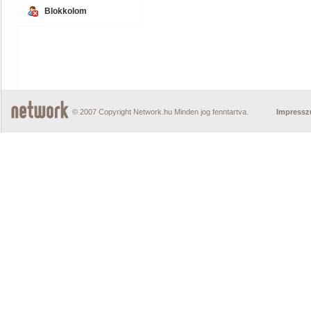
Blokkolom
© 2007 Copyright Network.hu Minden jog fenntartva.
Impress