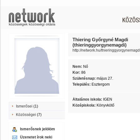
Thiering Győrgyné Magdi
(thieringgyorgynemagdi)
http://network.hu/thieringgyorgynemagd
Nem:
Nő
Kor:
86
Születésnap:
május 27.
Település:
Esztergom
Általános iskola:
IGEN
Középiskola:
Könyvkötő
Ismerősei
(1)
Közösségei
(7)
Ismerősnek jelölöm
Üzenetet írok neki