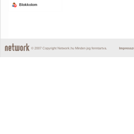
Blokkolom
© 2007 Copyright Network.hu Minden jog fenntartva.
Impress