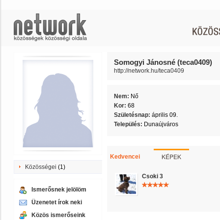
Somogyi Jánosné (teca0409)
http://network.hu/teca0409
Nem:
Nő
Kor:
68
Születésnap:
április 09.
Település:
Dunaújváros
KÉPEK
Kedvencei
Közösségei
(1)
Csoki 3
Ismerősnek jelölöm
Üzenetet írok neki
Közös ismerőseink