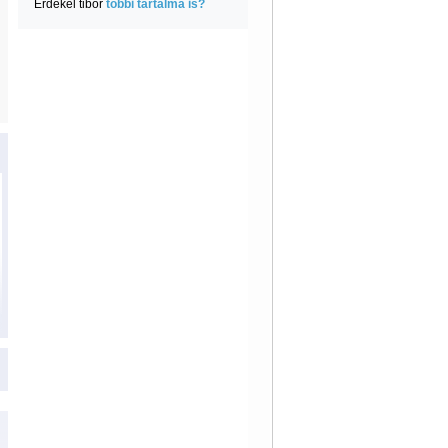
Érdekel tibor
többi tartalma is?