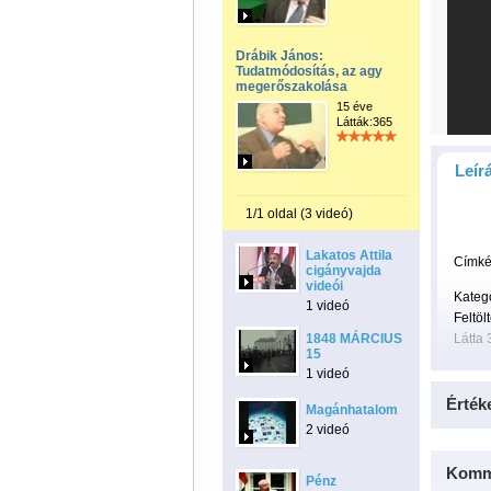
Drábik János:
Tudatmódosítás, az agy
megerőszakolása
15 éve
Látták:365
Leír
1/1 oldal (3 videó)
Lakatos Attila
Címké
cigányvajda
videói
Kateg
1 videó
Feltöl
1848 MÁRCIUS
Látta 
15
1 videó
Érték
Magánhatalom
2 videó
Komm
Pénz