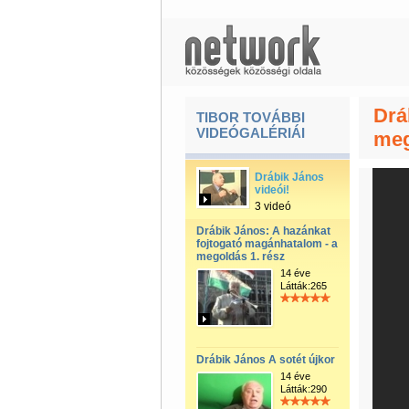
Drá
TIBOR TOVÁBBI
VIDEÓGALÉRIÁI
meg
Drábik János
videói!
3 videó
Drábik János: A hazánkat
fojtogató magánhatalom - a
megoldás 1. rész
14 éve
Látták:265
Drábik János A sotét újkor
14 éve
Látták:290