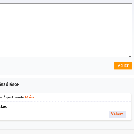
szólások
es Árpád
üzente
14 éve
ekes.
Válasz