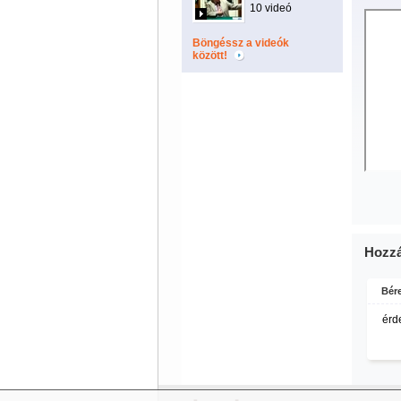
10 videó
Böngéssz a videók
között!
Hozzá
Bér
érd