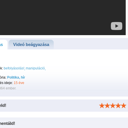
ás
Videó beágyazása
k:
befolyásolás!
manipuláció
ória:
Politika, hír
tés ideje:
15 éve
364 ember.
eld!
entáld!