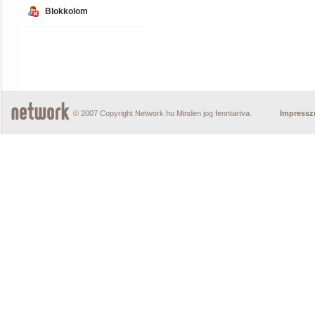
Blokkolom
© 2007 Copyright Network.hu Minden jog fenntartva.
Impress