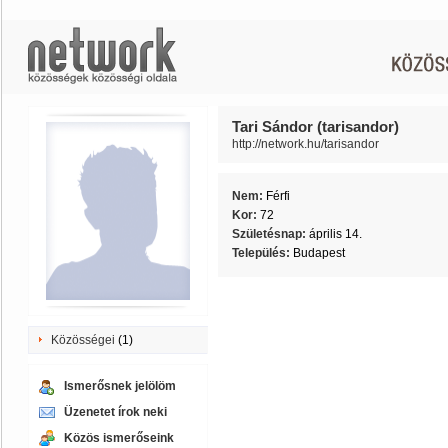
Tari Sándor (tarisandor)
http://network.hu/tarisandor
Nem:
Férfi
Kor:
72
Születésnap:
április 14.
Település:
Budapest
Közösségei
(1)
Ismerősnek jelölöm
Üzenetet írok neki
Közös ismerőseink