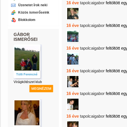
16 éve
tapolcaigabor
feltöltött eg
Üzenetet írok neki
Közös ismerőseink
Blokkolom
16 éve
tapolcaigabor
feltöltött eg
GÁBOR
ISMERŐSEI
16 éve
tapolcaigabor
feltöltött eg
16 éve
tapolcaigabor
feltöltött eg
Tölli Ferencné
Virágkötészet klub
16 éve
tapolcaigabor
feltöltött eg
16 éve
tapolcaigabor
feltöltött eg