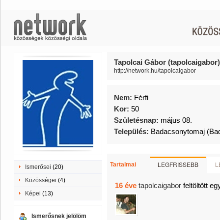
Tapolcai Gábor (tapolcaigabor)
http://network.hu/tapolcaigabor
Nem:
Férfi
Kor:
50
Születésnap:
május 08.
Település:
Badacsonytomaj (Ba
LEGFRISSEBB
L
Tartalmai
Ismerősei
(20)
Közösségei
(4)
16 éve
tapolcaigabor
feltöltött eg
Képei
(13)
Ismerősnek jelölöm