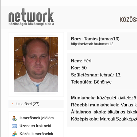
Borsi Tamás (tamas13)
http://network.hu/tamas13
Nem:
Férfi
Kor:
50
Születésnap:
február 13.
Település:
Böhönye
Munkahely:
középület kivitelezö 
Ismerősei
(27)
Régebbi munkahelyek:
Varjas k
Általános iskola:
általános Isko
Ismerősnek jelölöm
Középiskola:
Marcali Szakképzõ
Üzenetet írok neki
Közös ismerőseink