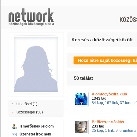
Keresés a közösségei között
50
találat
Álomfogyókúra klub
1343 tag
84 kép
,
167 link
,
37 fórum
Ismerősei
(1)
Közösségei
(50)
Befőzés-tartósítás
Ismerősnek jelölöm
233 tag
25 kép
,
1 link
,
9 fórumtéma
Üzenetet írok neki