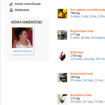
Közös ismerőseink
Birs pálinka tisztelők klub
Blokkolom
798 tag
3 video
,
2 kép
,
9 link
,
3 fór
NÓRA ISMERŐSEI
Bográcsban Klub
177 tag
6 video
,
86 kép
,
44 blogbe
vörösné manyi
BOR klub
1754 tag
125 video
,
644 kép
,
687 lin
Borfesztivál klub
189 tag
25 video
,
182 kép
,
23 link
,
Borkultúra Klub
172 tag
29 video
,
167 kép
,
70 link
,