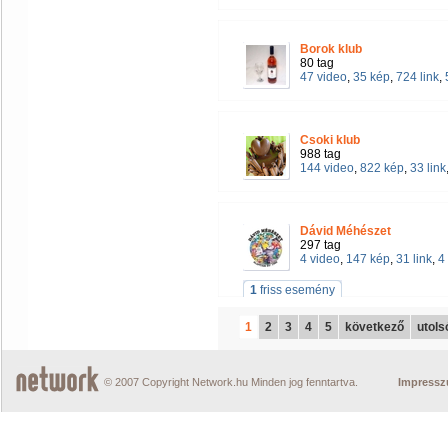
Borok klub
80 tag
47 video
,
35 kép
,
724 link
,
Csoki klub
988 tag
144 video
,
822 kép
,
33 link
Dávid Méhészet
297 tag
4 video
,
147 kép
,
31 link
,
4
1
friss esemény
1
2
3
4
5
következő
utols
© 2007 Copyright Network.hu Minden jog fenntartva.
Impress