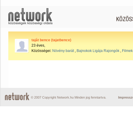
taját bence (tajatbence)
23 éves,
Közösségei:
Növény barát
,
Bajnokok Ligája Rajongók
,
Filmek
© 2007 Copyright Network.hu Minden jog fenntartva.
Impress