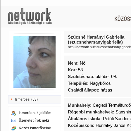
Szűcsné Harsányi Gabriella
(szucsneharsanyigabriella)
http://network.hu/szucsneharsanyigabrie
Nem:
Nő
Kor:
58
Születésnap:
október 09.
Település:
Nagykőrös
Családi állapot:
házas
Ismerősei
(53)
Munkahely:
Ceglédi Termálfürdő
Régebbi munkahelyek:
Sanshin
Ismerősnek jelölöm
Általános iskola:
Petőfi Sándor 
Üzenetet írok neki
Középiskola:
Hunfalvy János K
Közös ismerőseink