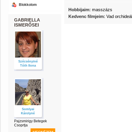
Blokkolom
Hobbijaim:
masszázs
Kedvenc filmjeim:
Vad orchideá
GABRIELLA
ISMERŐSEI
Szécsényiné
Tóth Ilona
Somlyai
Károlyné
Pajzsmirigy Betegek
Csoprtja