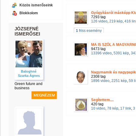
Közös ismerőseink
Gyógyításról másképp Kl
Blokkolom
7293 tag
126 video
,
219 kép
,
416 lin
JÓZSEFNÉ
1
friss esemény
ISMERŐSEI
MA IS SZÓL A MAGYARN
9473 tag
13396 video
,
5391 kép
,
343
Baloghné
Nagymamik és nagypapik 
Szarka Ágnes
2308 tag
1896 video
,
2251 kép
,
59 l
Green future and
business
Segítettem....
420 tag
10 video
,
78 kép
,
17 link
,
3