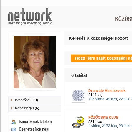
Keresés a közösségei között
6
találat
Drunvalo Melchizedek
2147 tag
735 video
,
49 kép
,
22 link
,
Ismerősei
(10)
Közösségei
(6)
FŐZŐCSKE KLUB
Ismerősnek jelölöm
5811 tag
4 video
,
2172 kép
,
28 link
,
Üzenetet írok neki