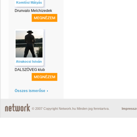
Komlósi Mátyás
Drunvalo Melchizedek
Atrakocsi István
DALSZÖVEG klub
Összes ismerőse
© 2007 Copyright Network.hu Minden jog fenntartva.
Impress