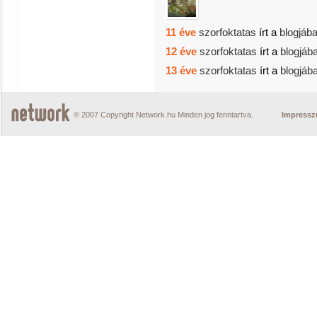
11 éve
szorfoktatas
írt a
blogjáb
12 éve
szorfoktatas
írt a
blogjáb
13 éve
szorfoktatas
írt a
blogjáb
© 2007 Copyright Network.hu Minden jog fenntartva.
Impress