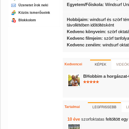
Egyetem/Főiskola:
Windsurf Uni
Üzenetet írok neki
Közös ismerőseink
Hobbijaim:
windsurf és szörf té
Blokkolom
távollétében időtöltésként
Kedvenc könyveim:
szörf oktat
Kedvenc filmjeim:
szörf tanfol
Kedvenc zenéim:
windsurf okta
KÉPEK
VIDEÓK
Kedvencei
BHobbim a horgászat-
LEGFRISSEBB
L
Tartalmai
10 éve
szorfoktatas
feltöltött egy