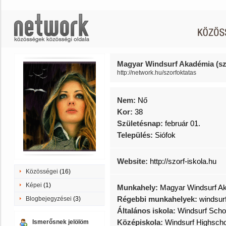
Magyar Windsurf Akadémia (sz
http://network.hu/szorfoktatas
Nem:
Nő
Kor:
38
Születésnap:
február 01.
Település:
Siófok
Website:
http://szorf-iskola.hu
Közösségei
(16)
Képei
(1)
Munkahely:
Magyar Windsurf A
Régebbi munkahelyek:
windsur
Blogbejegyzései
(3)
Általános iskola:
Windsurf Scho
Középiskola:
Windsurf Highscho
Ismerősnek jelölöm