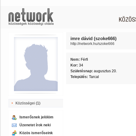
imre dávid (szoke666)
http://network.hu/szoke666
Nem:
Férfi
Kor:
34
Születésnap:
augusztus 20.
Település:
Tarcal
Közösségei
(1)
Ismerősnek jelölöm
Üzenetet írok neki
Közös ismerőseink