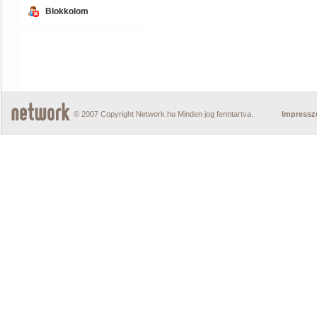
Blokkolom
© 2007 Copyright Network.hu Minden jog fenntartva.
Impress