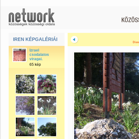
IREN KÉPGALÉRIÁI
Diav
Izrael
csodalatos
viragai.
65 kép