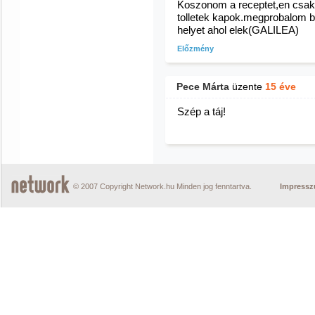
Koszonom a receptet,en csak
tolletek kapok.megprobalom b
helyet ahol elek(GALILEA)
Előzmény
Pece Márta
üzente
15 éve
Szép a táj!
© 2007 Copyright Network.hu Minden jog fenntartva.
Impress