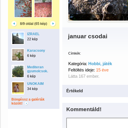
8/9 oldal (65 kép)
IZRAEL
januar csodai
22 kép
Karacsony
Címkék:
6 kép
Kategória:
Hobbi, játék
Mediteran
Feltöltés ideje:
15 éve
gyumolcsok.
Látta 167 ember.
6 kép
UNOKAIM
34 kép
Értékeld
Böngéssz a galériák
között!
Kommentáld!