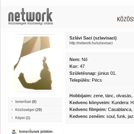
Szlávi Saci (szlavisaci)
http://network.hu/szlavisaci
Nem:
Nő
Kor:
47
Születésnap:
június 01.
Település:
Pécs
Hobbijaim:
zene, tánc, olvasás
Ismerősei
(6)
Kedvenc könyveim:
Kundera: H
Kedvenc filmjeim:
Casablanca, 
Közösségei
(29)
Kedvenc zenéim:
soul, funk, ja
Képei
(1)
Ismerősnek jelölöm