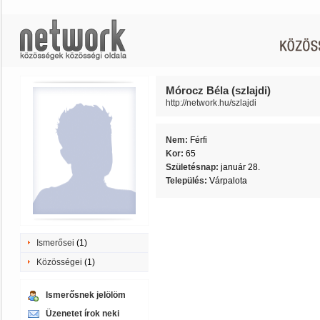
Mórocz Béla (szlajdi)
http://network.hu/szlajdi
Nem:
Férfi
Kor:
65
Születésnap:
január 28.
Település:
Várpalota
Ismerősei
(1)
Közösségei
(1)
Ismerősnek jelölöm
Üzenetet írok neki