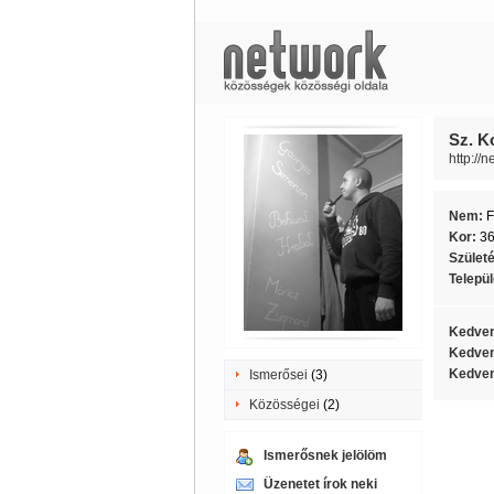
Sz. K
http://
Nem:
F
Kor:
3
Szület
Telepü
Kedven
Kedven
Kedven
Ismerősei
(3)
Közösségei
(2)
Ismerősnek jelölöm
Üzenetet írok neki