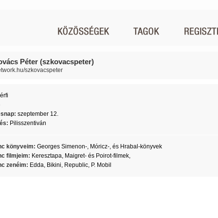
ovács Péter (szkovacspeter)
network.hu/szkovacspeter
érfi
6
ésnap:
szeptember 12.
lés:
Pilisszentiván
c könyveim:
Georges Simenon-, Móricz-, és Hrabal-könyvek
c filmjeim:
Keresztapa, Maigret- és Poirot-filmek,
c zenéim:
Edda, Bikini, Republic, P. Mobil