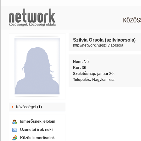
Szilvia Orsola (szilviaorsola)
http://network.hu/szilviaorsola
Nem:
Nő
Kor:
36
Születésnap:
január 20.
Település:
Nagykanizsa
Közösségei
(1)
Ismerősnek jelölöm
Üzenetet írok neki
Közös ismerőseink