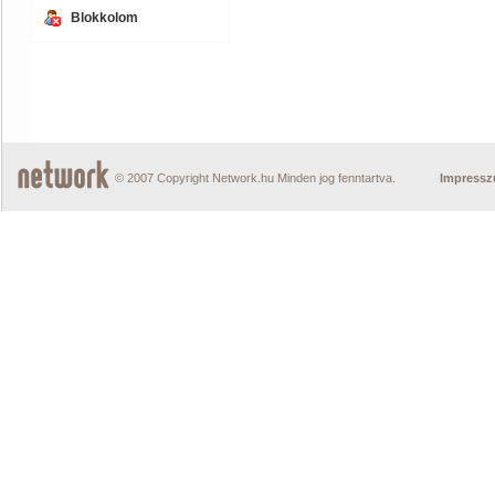
Blokkolom
© 2007 Copyright Network.hu Minden jog fenntartva.
Impress