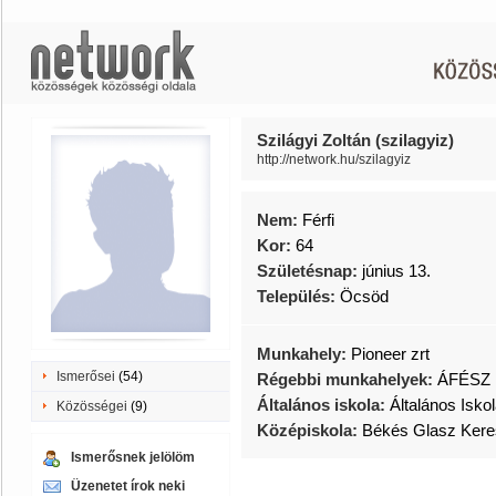
Szilágyi Zoltán (szilagyiz)
http://network.hu/szilagyiz
Nem:
Férfi
Kor:
64
Születésnap:
június 13.
Település:
Öcsöd
Munkahely:
Pioneer zrt
Ismerősei
(54)
Régebbi munkahelyek:
ÁFÉSZ
Általános iskola:
Általános Isko
Közösségei
(9)
Középiskola:
Békés Glasz Kere
Ismerősnek jelölöm
Üzenetet írok neki