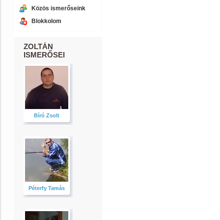
Közös ismerőseink
Blokkolom
ZOLTÁN
ISMERŐSEI
Bíró Zsolt
Péterfy Tamás