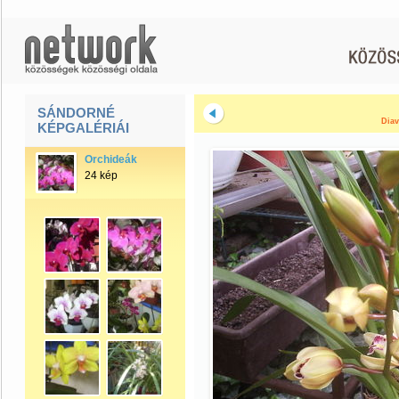
SÁNDORNÉ
Diav
KÉPGALÉRIÁI
Orchideák
24 kép