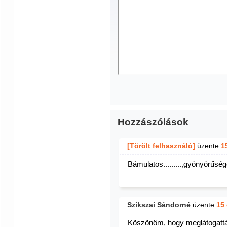
Hozzászólások
[Törölt felhasználó]
üzente
1
Bámulatos.........,gyönyörűséges 
Szikszai Sándorné
üzente
15
Köszönöm, hogy meglátogattá