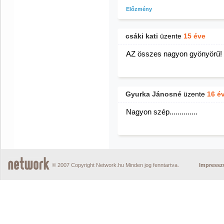
Előzmény
csáki kati
üzente
15 éve
AZ összes nagyon gyönyörű! .
Gyurka Jánosné
üzente
16 é
Nagyon szép..............
© 2007 Copyright Network.hu Minden jog fenntartva.
Impress