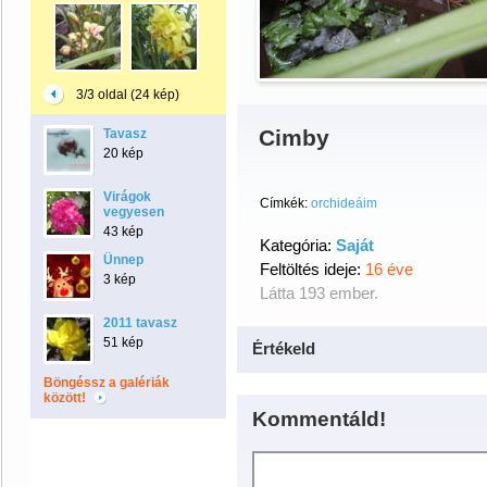
3/3 oldal (24 kép)
Cimby
Tavasz
20 kép
Virágok
Címkék:
orchideáim
vegyesen
43 kép
Kategória:
Saját
Ünnep
Feltöltés ideje:
16 éve
3 kép
Látta 193 ember.
2011 tavasz
51 kép
Értékeld
Böngéssz a galériák
között!
Kommentáld!