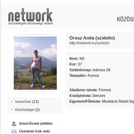
Orosz Anita (szidolin)
http://network.hu/szidolin
Nem:
Nő
Kor:
37
Születésnap:
március 28.
Település:
Fornos
Általános iskola:
Fornosi
Középiskola:
Derceni
Egyetem/Főiskola:
Munkácsi Állami E
Ismerősei
(13)
Közösségei
(2)
Ismerősnek jelölöm
Üzenetet írok neki