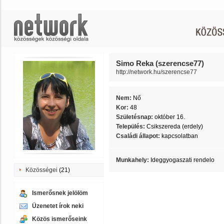
Simo Reka (szerencse77)
http://network.hu/szerencse77
Nem:
Nő
Kor:
48
Születésnap:
október 16.
Település:
Csikszereda (erdely)
Családi állapot:
kapcsolatban
Munkahely:
Ideggyogaszati rendelo
Közösségei
(21)
Ismerősnek jelölöm
Üzenetet írok neki
Közös ismerőseink