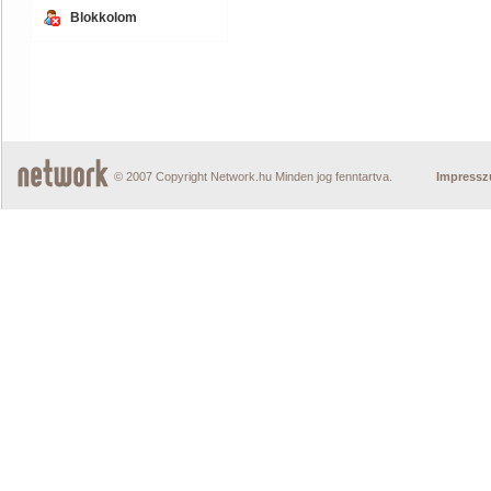
Blokkolom
© 2007 Copyright Network.hu Minden jog fenntartva.
Impress