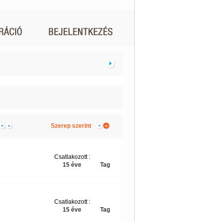
Szerep szerint
Csatlakozott :
15 éve
Tag
Csatlakozott :
15 éve
Tag