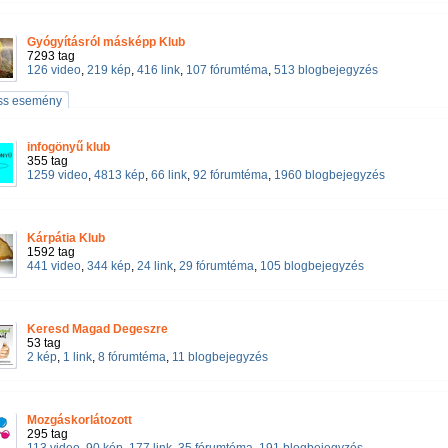
Gyógyításról másképp Klub
7293 tag
126 video
,
219 kép
,
416 link
,
107 fórumtéma
,
513 blogbejegyzés
iss esemény
infogönyű klub
355 tag
1259 video
,
4813 kép
,
66 link
,
92 fórumtéma
,
1960 blogbejegyzés
Kárpátia Klub
1592 tag
441 video
,
344 kép
,
24 link
,
29 fórumtéma
,
105 blogbejegyzés
Keresd Magad Degeszre
53 tag
2 kép
,
1 link
,
8 fórumtéma
,
11 blogbejegyzés
Mozgáskorlátozott
295 tag