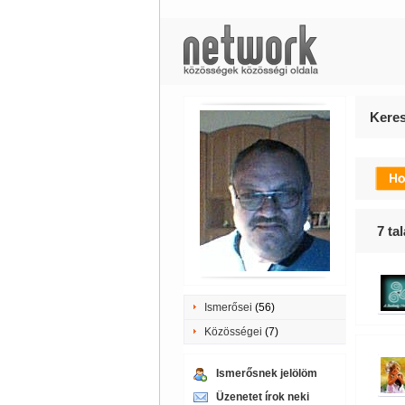
Keres
7
tal
Ismerősei
(56)
Közösségei
(7)
Ismerősnek jelölöm
Üzenetet írok neki