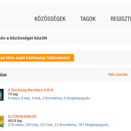
és a közösségei között
álat
Név szerint
A Barátság Nevében A.B.N.
70 tag
9 video
,
8 kép
,
4 link
,
3 fórumtéma
,
6 blogbejegyzés
ELTŰNTKERESŐ
4619 tag
278 video
,
283 kép
,
157 link
,
13 fórumtéma
,
787 blogbejegyzés