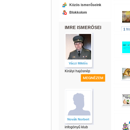
Közös ismerőseink
Blokkolom
IMRE ISMERŐSEI
1
fr
Váczi Miklós
Királyi hajósnép
Novák Norbert
infogönyű klub