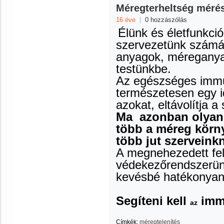
Méregterheltség méré
16 éve
|
0 hozzászólás
Élünk és életfunkció
szervezetünk számá
anyagok, méreganya
testünkbe.
Az egészséges imm
természetesen egy 
azokat, eltávolítja a
Ma azonban olyan 
több a méreg körn
több jut szerveinkn
A megnehezedett fe
védekezőrendszerü
kevésbé hatékonyan 
Segíteni kell
imm
az
Címkék:
méregtelenítés