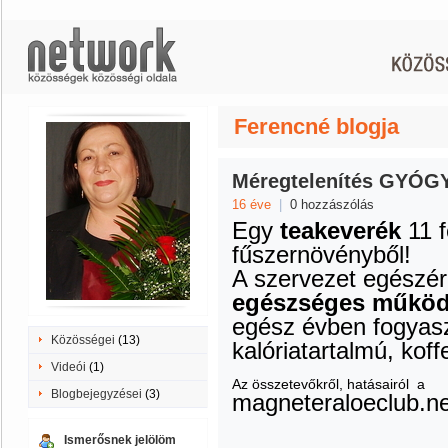
Ferencné blogja
Méregtelenítés GYÓ
16 éve
|
0 hozzászólás
E
gy
teakeverék
11 
fűszernövényből!
A szervezet egészér
egészséges működé
egész évben fogyasz
Közösségei
(13)
kalóriatartalmú, koff
Videói
(1)
Az összetevőkről, hatásairól a
Blogbejegyzései
(3)
magneteraloeclub.n
Ismerősnek jelölöm