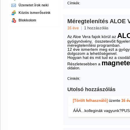
Címkék:
Üzenetet írok neki
Közös ismerőseink
Méregtelenítés ALOE
Blokkolom
16 éve
|
1 hozzászólás
AL
Az Aloe
Vera fajok körül az
gyógynövény, összetevőit figyelem
méregtelenítési programban.
12 éve ismertem meg ezt a gyógy
dolgozom a lehetőségeivel.
Hogyan hat és mit tud ez a csod
magnete
Részletesebben a
oldalon.
Címkék:
Utolsó hozzászólás
[Törölt felhasználó]
üzente
16 é
ÁÁÁ...kolleginák vagyunk?PUS