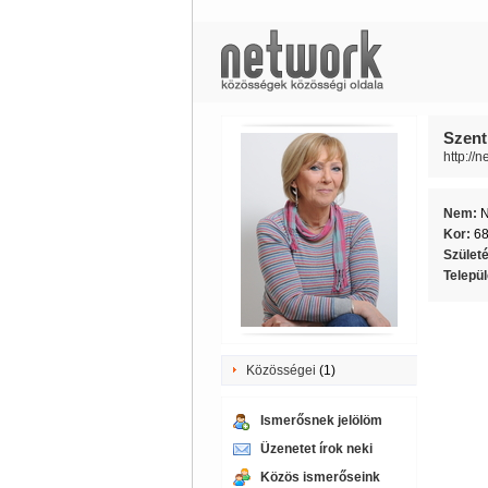
Szent
http://
Nem:
Kor:
6
Szület
Telepü
Közösségei
(1)
Ismerősnek jelölöm
Üzenetet írok neki
Közös ismerőseink