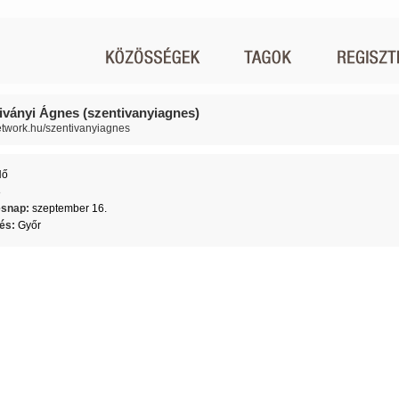
iványi Ágnes (szentivanyiagnes)
network.hu/szentivanyiagnes
Nő
8
ésnap:
szeptember 16.
lés:
Győr