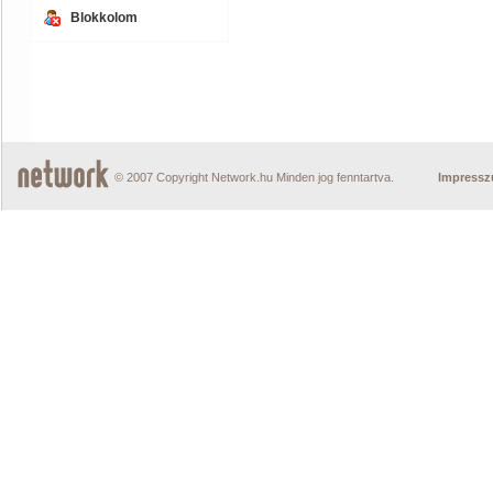
Blokkolom
© 2007 Copyright Network.hu Minden jog fenntartva.
Impress