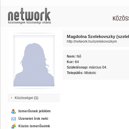
Magdolna Szelekovszky (szel
http://network.hu/szelekovszkym
Nem:
Nő
Kor:
64
Születésnap:
március 04.
Település:
Miskolc
Közösségei
(1)
Ismerősnek jelölöm
Üzenetet írok neki
Közös ismerőseink