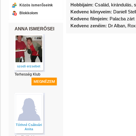
Hobbijaim:
Család, kirándulás, 
Közös ismerőseink
Kedvenc könyveim:
Daniell Stel
Blokkolom
Kedvenc filmjeim:
Palacba zárt
Kedvenc zenéim:
Dr Alban, Roxe
ANNA ISMERŐSEI
szodi erzsebet
Terhesség Klub
Tóthné Csákvári
Anita