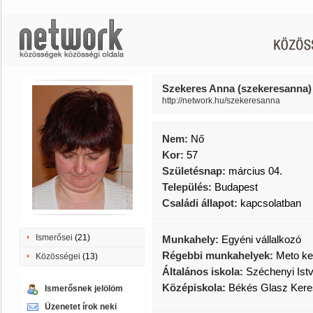
Szekeres Anna (szekeresanna)
http://network.hu/szekeresanna
Nem:
Nő
Kor:
57
Születésnap:
március 04.
Település:
Budapest
Családi állapot:
kapcsolatban
Ismerősei
(21)
Munkahely:
Egyéni vállalkozó
Régebbi munkahelyek:
Meto ke
Közösségei
(13)
Általános iskola:
Széchenyi Istv
Középiskola:
Békés Glasz Ker
Ismerősnek jelölöm
Üzenetet írok neki