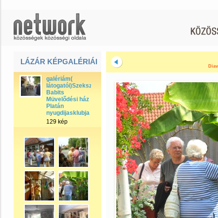
LÁZÁR KÉPGALÉRIÁI
Diav
galériám(
látogatói)Szekszárdi
Babits
Müvelődési ház
Platán
nyugdijasklubja
129 kép