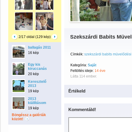
Szekszárdi Babits Müvel
2/17 oldal (129 kép)
ballagás 2011
16 kép
Címkék:
szekszárdi babits müvelődési
Egy kis
Kategória:
Saját
kiruccanás
Feltöltés ideje:
14 éve
20 kép
Látta 114 ember.
Keresztelő
2013
Értékeld
19 kép
2013
kiállításom
19 kép
Kommentáld!
Böngéssz a galériák
között!