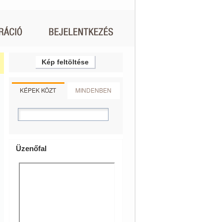
Kép feltöltése
KÉPEK KÖZT
MINDENBEN
Üzenőfal