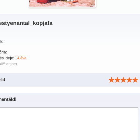
estyenantal_kopjafa
k:
ria:
tés ideje:
14 éve
305 ember.
eld
entáld!