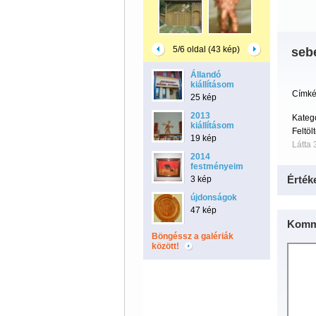
5/6 oldal (43 kép)
seb
Állandó
kiállításom
Címké
25 kép
2013
Kategó
kiállításom
Feltöl
19 kép
Látta 
2014
festményeim
Érték
3 kép
újdonságok
47 kép
Komm
Böngéssz a galériák
között!