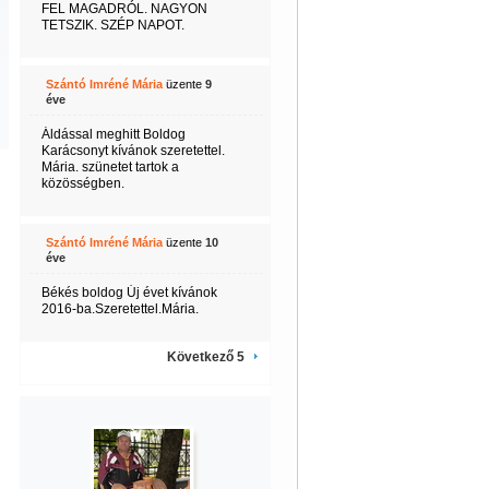
FEL MAGADRÓL. NAGYON
TETSZIK. SZÉP NAPOT.
Szántó Imréné Mária
üzente
9
éve
Áldással meghitt Boldog
Karácsonyt kívánok szeretettel.
Mária. szünetet tartok a
közösségben.
Szántó Imréné Mária
üzente
10
éve
Békés boldog Új évet kívánok
2016-ba.Szeretettel.Mária.
Következő 5