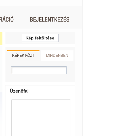
Kép feltöltése
KÉPEK KÖZT
MINDENBEN
Üzenőfal