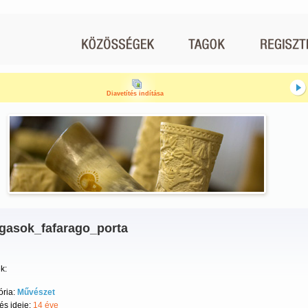
Diavetítés indítása
agasok_fafarago_porta
k:
ória:
Művészet
tés ideje:
14 éve