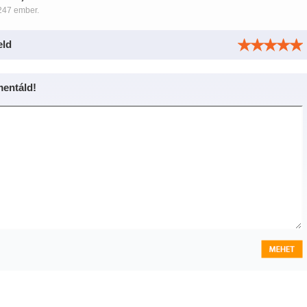
247 ember.
eld
entáld!