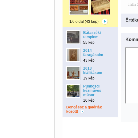
Látta 
Érték
1/6 oldal (43 kép)
Bátaszéki
templom
Komm
55 kép
2014
faragásaim
43 kép
2013
kiállításom
19 kép
Pünkösdi
kézműves
műsor
10 kép
Böngéssz a galériák
között!