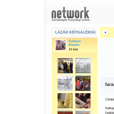
LÁZÁR KÉPGALÉRIÁI
Érdekes
képeim.
43 kép
far
Címké
Kateg
Feltöl