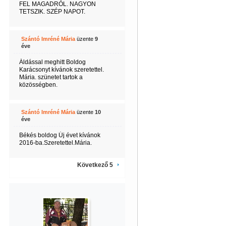
FEL MAGADRÓL. NAGYON
TETSZIK. SZÉP NAPOT.
Szántó Imréné Mária
üzente
9
éve
Áldással meghitt Boldog
Karácsonyt kívánok szeretettel.
Mária. szünetet tartok a
közösségben.
Szántó Imréné Mária
üzente
10
éve
Békés boldog Új évet kívánok
2016-ba.Szeretettel.Mária.
Következő 5