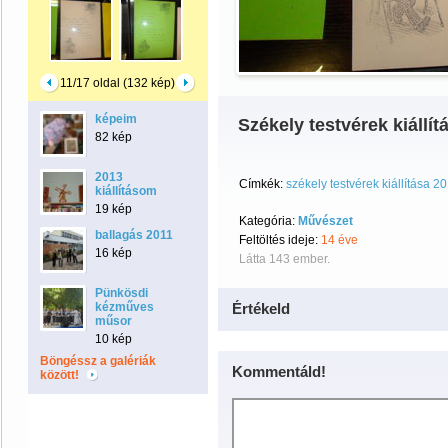
11/17 oldal (132 kép)
képeim
Székely testvérek kiállít
82 kép
2013
Címkék:
székely testvérek kiállítása 2
kiállításom
19 kép
Kategória:
Művészet
ballagás 2011
Feltöltés ideje:
14 éve
16 kép
Látta 143 ember.
Pünkösdi
kézműves
Értékeld
műsor
10 kép
Böngéssz a galériák
Kommentáld!
között!