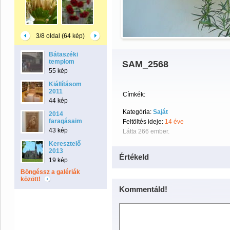
3/8 oldal (64 kép)
Bátaszéki
templom
SAM_2568
55 kép
Kiállításom
2011
Címkék:
44 kép
Kategória:
Saját
2014
faragásaim
Feltöltés ideje:
14 éve
43 kép
Látta 266 ember.
Keresztelő
2013
Értékeld
19 kép
Böngéssz a galériák
között!
Kommentáld!