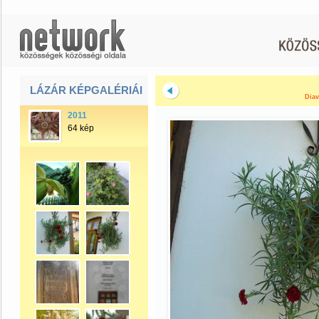
LÁZÁR KÉPGALÉRIÁI
Diav
2011
64 kép