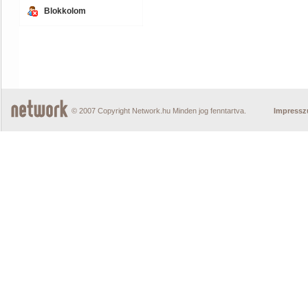
Blokkolom
© 2007 Copyright Network.hu Minden jog fenntartva.
Impress