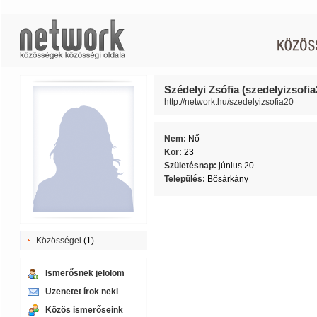
Szédelyi Zsófia (szedelyizsofia
http://network.hu/szedelyizsofia20
Nem:
Nő
Kor:
23
Születésnap:
június 20.
Település:
Bősárkány
Közösségei
(1)
Ismerősnek jelölöm
Üzenetet írok neki
Közös ismerőseink