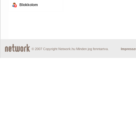
Blokkolom
© 2007 Copyright Network.hu Minden jog fenntartva.
Impress