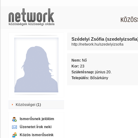
Szédelyi Zsófia (szedelyizsofia
http://network.hu/szedelyizsofia
Nem:
Nő
Kor:
23
Születésnap:
június 20.
Település:
Bősárkány
Közösségei
(1)
Ismerősnek jelölöm
Üzenetet írok neki
Közös ismerőseink