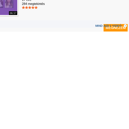
284 megtekintés
06:57
MIND A(Z) 1 VIDEÓ