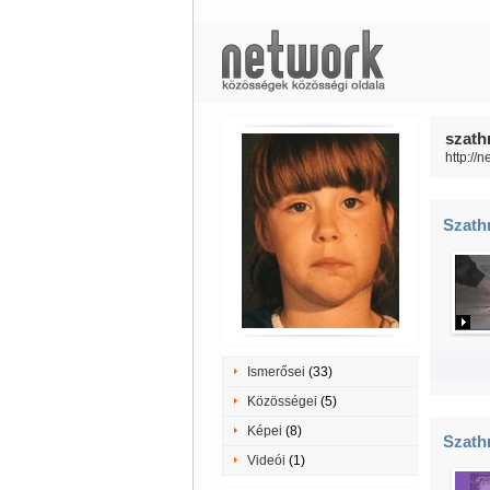
szath
http://
Szathm
Ismerősei
(33)
Közösségei
(5)
Képei
(8)
Szathm
Videói
(1)