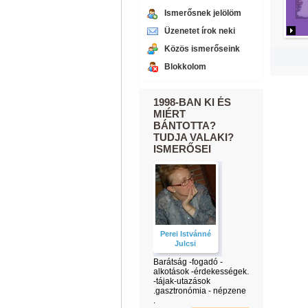
Ismerősnek jelölöm
Üzenetet írok neki
Közös ismerőseink
Blokkolom
1998-BAN KI ÉS
MIÉRT
BÁNTOTTA?
TUDJA VALAKI?
ISMERŐSEI
Perei Istvánné
Julcsi
Barátság -fogadó -
alkotások -érdekességek.
-tájak-utazások
.gasztronómia - népzene
.