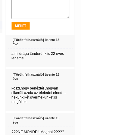
[Törölt felhasználó]
üzente
13
éve
a mi drága tündérünk is 22 éves
lehetne
[Törölt felhasználó]
üzente
13
éve
köszi,hogy benéztél ,hogyan
sikerült azóta az életedet élned....
nekünk két gyermekünket is
megöltek....
[Törölt felhasználó]
üzente
15
éve
???NE MONDD!!!Meghalt?????