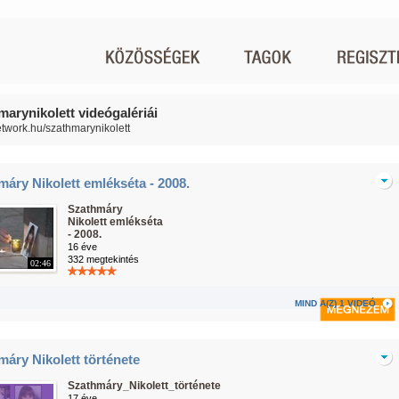
marynikolett videógalériái
network.hu/szathmarynikolett
áry Nikolett emlékséta - 2008.
Szathmáry
Nikolett emlékséta
- 2008.
16 éve
332 megtekintés
02:46
MIND A(Z) 1 VIDEÓ
áry Nikolett története
Szathmáry_Nikolett_története
17 éve