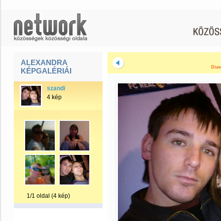
ALEXANDRA
Diav
KÉPGALÉRIÁI
szandi
4 kép
1/1 oldal (4 kép)