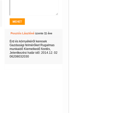
Posztós Lászlóné
üzente
11 éve
Érd és környékéről keresek
Gazdasági felmérőket Rugalmas
munkaidő Kiemelkedő fizetés,
Jelentkezési határ idő: 2014.12. 02
06208032030