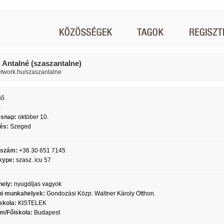
 Antalné (szaszantalne)
network.hu/szaszantalne
Nő
0
ésnap:
október 10.
lés:
Szeged
nszám:
+36 30 651 7145
kype:
szasz. icu 57
ely:
nyugdíjas vagyok
i munkahelyek:
Gondozási Közp. Waltner Károly Otthon.
skola:
KISTELEK
m/Főiskola:
Budapest