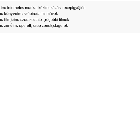
aim:
internetes munka, kézimukázás, receptgyűjtés
c könyveim:
szépirodalmi művek
c filmjeim:
szórakoztató -,régebbi filmek
c zenéim:
operett, szép zenék,slágerek