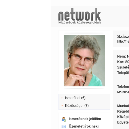
Szász
http://
Nem:
Kor:
8
Szület
Telepü
Telefo
MSN/S
Ismerősei
(6)
Közösségei
(7)
Munkah
Régebb
Középi
Ismerősnek jelölöm
Egyete
Üzenetet írok neki