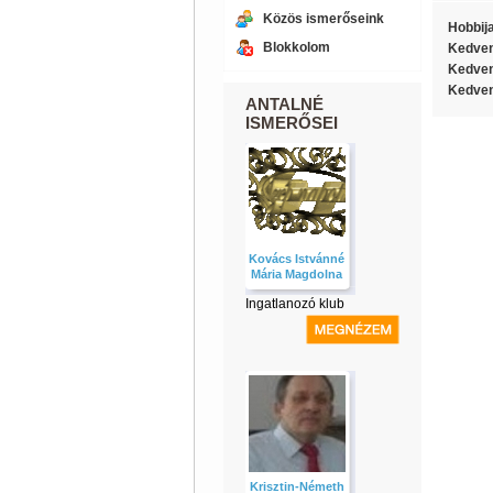
Közös ismerőseink
Hobbij
Blokkolom
Kedven
Kedven
Kedven
ANTALNÉ
ISMERŐSEI
Kovács Istvánné
Mária Magdolna
Ingatlanozó klub
Krisztin-Németh