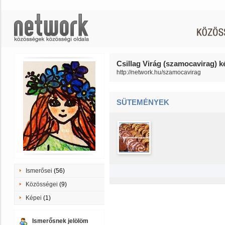
Csillag Virág (szamocavirag) k
http://network.hu/szamocavirag
SÜTEMÉNYEK
Ismerősei
(56)
Közösségei
(9)
Képei
(1)
Ismerősnek jelölöm