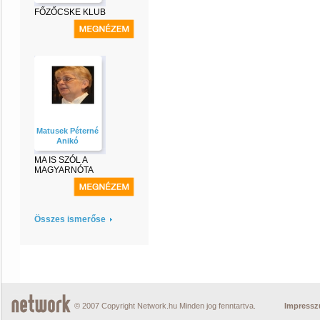
FŐZŐCSKE KLUB
Matusek Péterné
Anikó
MA IS SZÓL A
MAGYARNÓTA
Összes ismerőse
© 2007 Copyright Network.hu Minden jog fenntartva.
Impress