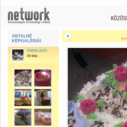
ANTALNÉ
Diav
KÉPGALÉRIÁI
TORTA,SÜTI
44 kép