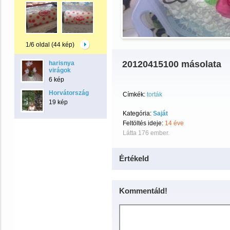
1/6 oldal (44 kép)
20120415100 másolata
harisnya
virágok
6 kép
Horvátország
Címkék:
torták
19 kép
Kategória:
Saját
Feltöltés ideje:
14 éve
Látta 176 ember.
Értékeld
Kommentáld!