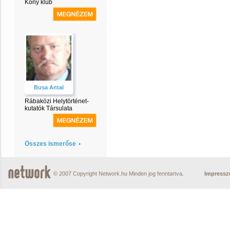
Kóny klub
Busa Antal
Rábaközi Helytörténet-
kutatók Társulata
Összes ismerőse
© 2007 Copyright Network.hu Minden jog fenntartva.
Impress