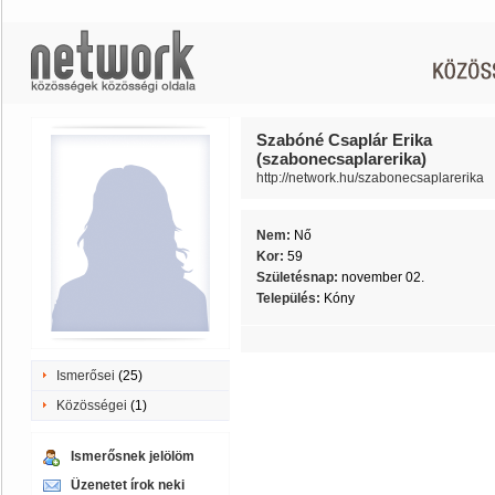
Szabóné Csaplár Erika
(szabonecsaplarerika)
http://network.hu/szabonecsaplarerika
Nem:
Nő
Kor:
59
Születésnap:
november 02.
Település:
Kóny
Ismerősei
(25)
Közösségei
(1)
Ismerősnek jelölöm
Üzenetet írok neki