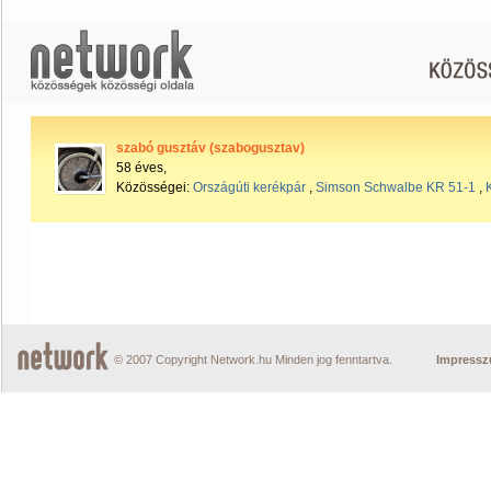
szabó gusztáv (szabogusztav)
58 éves,
Közösségei:
Országúti kerékpár
,
Simson Schwalbe KR 51-1
,
© 2007 Copyright Network.hu Minden jog fenntartva.
Impress