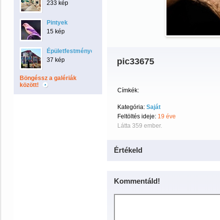
233 kép
Pintyek
15 kép
Épületfestmények
37 kép
pic33675
Böngéssz a galériák
között!
Címkék:
Kategória:
Saját
Feltöltés ideje:
19 éve
Látta 359 ember.
Értékeld
Kommentáld!