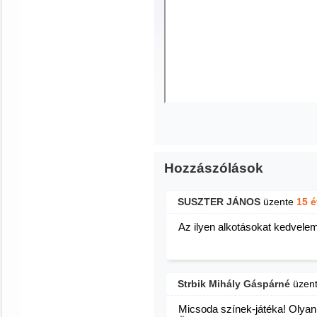
Hozzászólások
SUSZTER JÁNOS
üzente
15 
Az ilyen alkotásokat kedvelem
Strbik Mihály Gáspárné
üzen
Micsoda színek-játéka! Olyan 