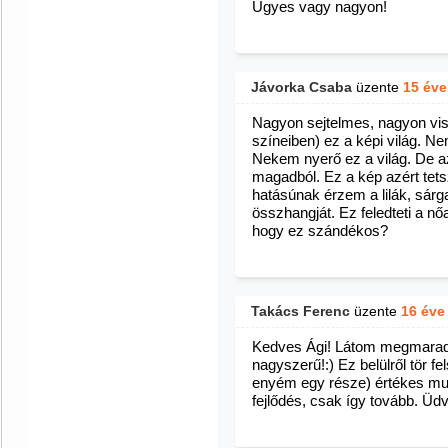
Ügyes vagy nagyon!
Jávorka Csaba
üzente
15 éve
Nagyon sejtelmes, nagyon vis
színeiben) ez a képi világ. N
Nekem nyerő ez a világ. De a
magadból. Ez a kép azért tet
hatásúnak érzem a lilák, sár
összhangját. Ez feledteti a nőa
hogy ez szándékos?
Takács Ferenc
üzente
16 éve
Kedves Ági! Látom megmaradtá
nagyszerű!:) Ez belülről tör f
enyém egy része) értékes mun
fejlődés, csak így tovább. Üdvö