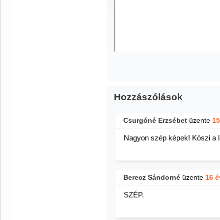
Hozzászólások
Csurgóné Erzsébet
üzente
15
Nagyon szép képek! Köszi a l
Berecz Sándorné
üzente
16 é
SZÉP.